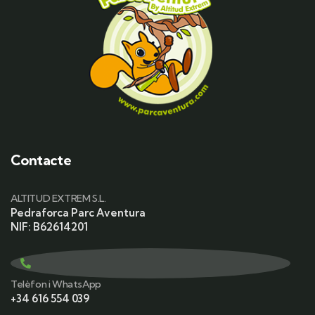
Contacte
ALTITUD EXTREM S.L.
Pedraforca Parc Aventura
NIF: B62614201
Telèfon i WhatsApp
+34 616 554 039