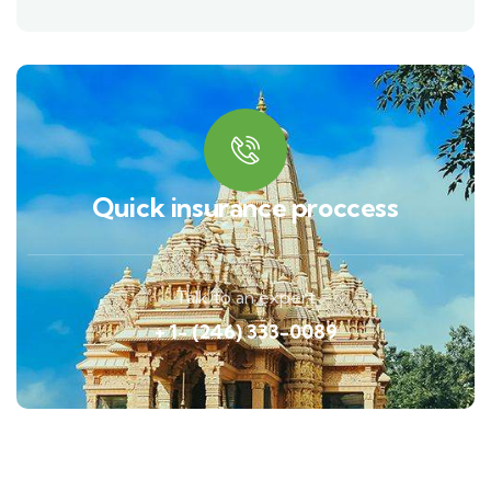
Quick insurance proccess
Talk to an expert
+ 1- (246) 333-0089