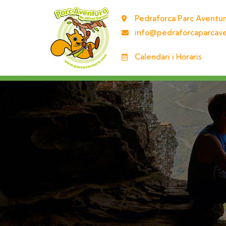
Pedraforca Parc Aventur
info@pedraforcaparcav
Calendari i Horaris