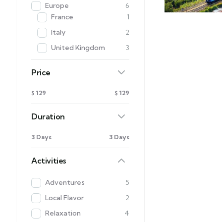
Europe
6
France
1
Italy
2
United Kingdom
3
Price
$ 129
$ 129
Duration
3 Days
3 Days
Activities
Adventures
5
Local Flavor
2
Relaxation
4