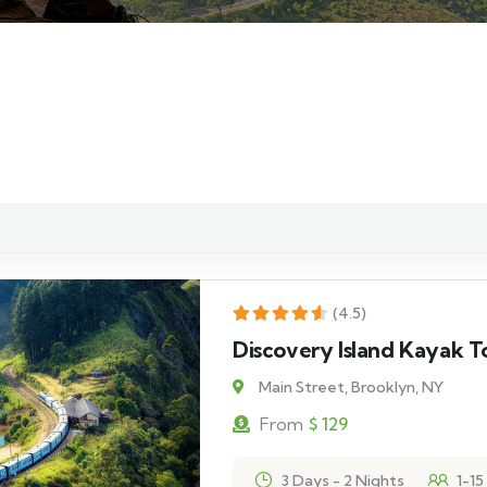
(4.5)
Discovery Island Kayak T
Main Street, Brooklyn, NY
From
$
129
3 Days - 2 Nights
1-15