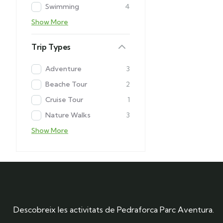
Swimming
4
Show More
Trip Types
Adventure
3
Beache Tour
2
Cruise Tour
1
Nature Walks
3
Show More
Descobreix les activitats de Pedraforca Parc Aventura.