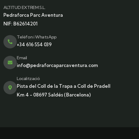
ALTITUD EXTREM S.L.
Pedraforca Parc Aventura
NIF: B62614201
Telèfon i WhatsApp
+34 616 554 039
Email
info@pedraforcaparcaventura.com
Localització
Pista del Coll de la Trapa a Coll de Pradell
Km 4 - 08697 Saldés (Barcelona)