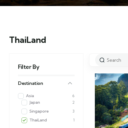
ThaiLand
Filter By
Destination
Asia
6
Japan
2
Singapore
3
ThaiLand
1