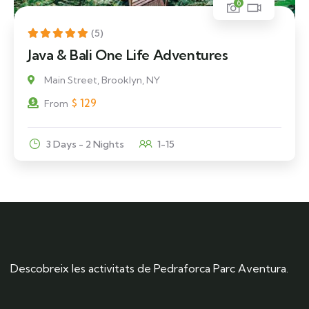
6
(5)
Java & Bali One Life Adventures
Main Street, Brooklyn, NY
$
129
From
3 Days - 2 Nights
1-15
Descobreix les activitats de Pedraforca Parc Aventura.