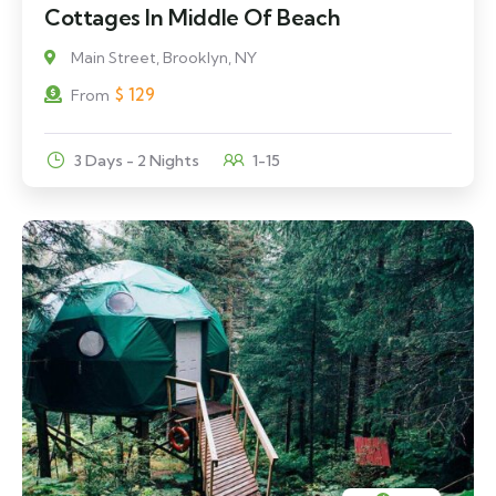
Cottages In Middle Of Beach
Main Street, Brooklyn, NY
$
129
From
3 Days - 2 Nights
1-15