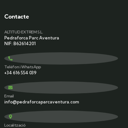
Contacte
ALTITUD EXTREM S.L.
Pedraforca Parc Aventura
NIF: B62614201
Telèfon i WhatsApp
+34 616 554 039
Email
info@pedraforcaparcaventura.com
Localització