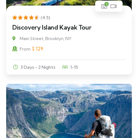
6
(4.5)
Discovery Island Kayak Tour
Main Street, Brooklyn, NY
$
129
From
3 Days - 2 Nights
1-15