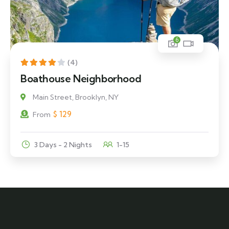
6
(4)
Boathouse Neighborhood
Main Street, Brooklyn, NY
$
129
From
3 Days - 2 Nights
1-15