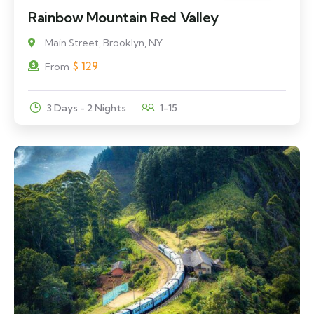
Rainbow Mountain Red Valley
Main Street, Brooklyn, NY
$
129
From
3 Days - 2 Nights
1-15