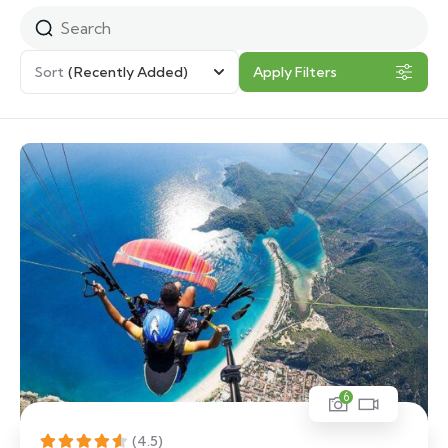
Sort
(Recently Added)
Apply Filters
6
(4.5)