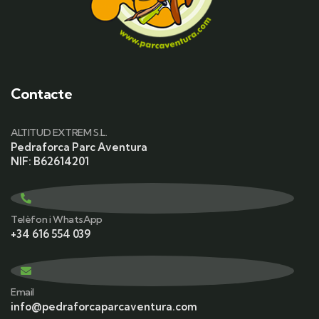
Contacte
ALTITUD EXTREM S.L.
Pedraforca Parc Aventura
NIF: B62614201
Telèfon i WhatsApp
+34 616 554 039
Email
info@pedraforcaparcaventura.com